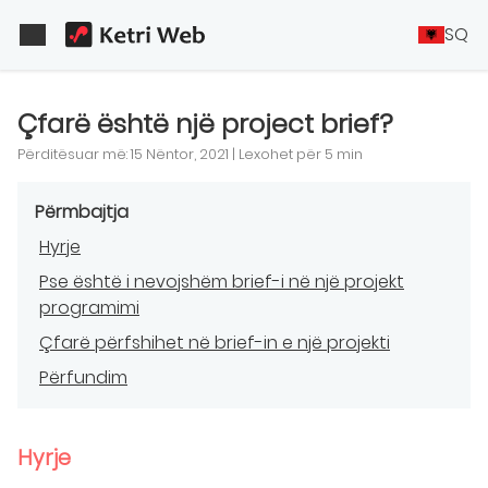
SQ
Çfarë është një project brief?
Përditësuar më: 15 Nëntor, 2021 | Lexohet për 5 min
Përmbajtja
Hyrje
Pse është i nevojshëm brief-i në një projekt
programimi
Çfarë përfshihet në brief-in e një projekti
Përfundim
Hyrje