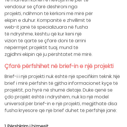
vendosur se çfarë dëshironi nga
projekti, ndihmon të kërkoni më mirë për
ekipin e duhur. Kompanitë e zhvillimit të
web-it janë të specializuara në fusha
të ndryshme, kështu që kur keni një
vizion të qartë se çfarë doni të arrini
nëpërmjet projektit tuaj, mund të
zgjidhni ekipin që ju përshtatet më mirë.
Çfarë përfshihet në brief-in e një projekti
Brief-i i një projekti nuk është një specifikim teknik. Një
brief i mirë përfshin të gjitha informacionet kyçe të
projektit, pa hyrë në shumë detaje. Duke qenë se
çdo projekt është i ndryshëm, nuk ka një model
universal për brief-in e një projekti, megjithatë disa
fusha kryesore që një brief duhet të përfshijë janë:
1. Përshkrim i biznesit