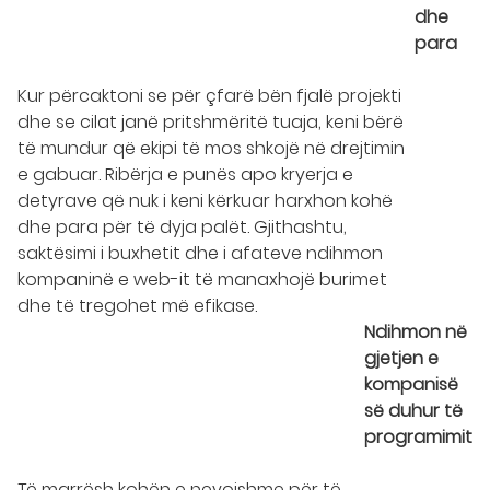
dhe
para
Kur përcaktoni se për çfarë bën fjalë projekti
dhe se cilat janë pritshmëritë tuaja, keni bërë
të mundur që ekipi të mos shkojë në drejtimin
e gabuar. Ribërja e punës apo kryerja e
detyrave që nuk i keni kërkuar harxhon kohë
dhe para për të dyja palët. Gjithashtu,
saktësimi i buxhetit dhe i afateve ndihmon
kompaninë e web-it të manaxhojë burimet
dhe të tregohet më efikase.
Ndihmon në
gjetjen e
kompanisë
së duhur të
programimit
Të marrësh kohën e nevojshme për të