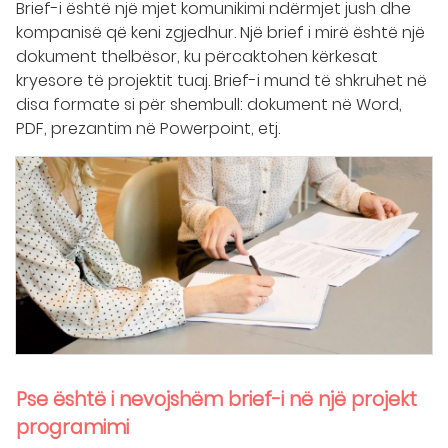
Brief-i është një mjet komunikimi ndërmjet jush dhe
kompanisë që keni zgjedhur. Një brief i mirë është një
dokument thelbësor, ku përcaktohen kërkesat
kryesore të projektit tuaj. Brief-i mund të shkruhet në
disa formate si për shembull: dokument në Word,
PDF, prezantim në Powerpoint, etj.
Pse është i nevojshëm brief-i në një projekt
programimi