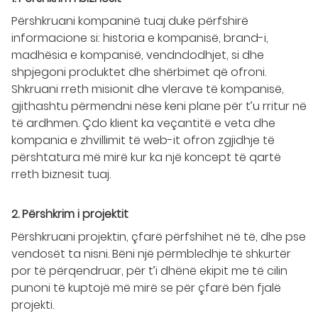
Përshkruani kompaninë tuaj duke përfshirë
informacione si: historia e kompanisë, brand-i,
madhësia e kompanisë, vendndodhjet, si dhe
shpjegoni produktet dhe shërbimet që ofroni.
Shkruani rreth misionit dhe vlerave të kompanisë,
gjithashtu përmendni nëse keni plane për t’u rritur në
të ardhmen. Çdo klient ka veçantitë e veta dhe
kompania e zhvillimit të web-it ofron zgjidhje të
përshtatura më mirë kur ka një koncept të qartë
rreth biznesit tuaj.
2. Përshkrim i projektit
Përshkruani projektin, çfarë përfshihet në të, dhe pse
vendosët ta nisni. Bëni një përmbledhje të shkurtër
por të përqendruar, për t’i dhënë ekipit me të cilin
punoni të kuptojë më mirë se për çfarë bën fjalë
projekti.