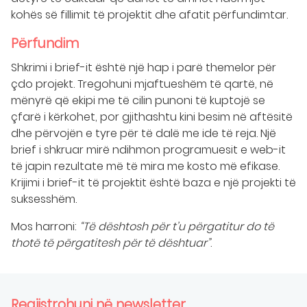
kohës së fillimit të projektit dhe afatit përfundimtar.
Përfundim
Shkrimi i brief-it është një hap i parë themelor për
çdo projekt. Tregohuni mjaftueshëm të qartë, në
mënyrë që ekipi me të cilin punoni të kuptojë se
çfarë i kërkohet, por gjithashtu kini besim në aftësitë
dhe përvojën e tyre për të dalë me ide të reja. Një
brief i shkruar mirë ndihmon programuesit e web-it
të japin rezultate më të mira me kosto më efikase.
Krijimi i brief-it të projektit është baza e një projekti të
suksesshëm.
Mos harroni:
“Të dështosh për t’u përgatitur do të
thotë të përgatitesh për të dështuar”
.
Regjistrohuni në newsletter