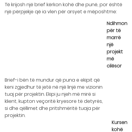
Të krijosh një brief kërkon kohë dhe punë, por është
një përpjekje që ia vlen për arsyet e mëposhtme:
Ndihmon
për të
marrë
një
projekt
më
cilësor
Brief-i bën të mundur që puna e ekipit që
keni zgjedhur të jetë në një linjë me vizionin
tuaj për projektin. Ekipi ju njeh më mirë si
klient, kupton veçoritë kryesore të detyrës,
si dhe qëllimet dhe pritshmëritë tuaja për
projektin.
Kursen
kohë