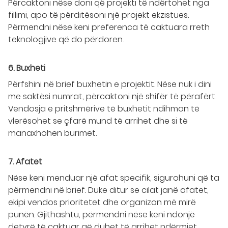
Përcaktoni nëse doni që projekti të ndërtohet nga
fillimi, apo të përditësoni një projekt ekzistues.
Përmendni nëse keni preferenca të caktuara rreth
teknologjive që do përdoren.
6. Buxheti
Përfshini në brief buxhetin e projektit. Nëse nuk i dini
me saktësi numrat, përcaktoni një shifër të përafërt.
Vendosja e pritshmërive të buxhetit ndihmon të
vlerësohet se çfarë mund të arrihet dhe si të
manaxhohen burimet.
7. Afatet
Nëse keni menduar një afat specifik, sigurohuni që ta
përmendni në brief. Duke ditur se cilat janë afatet,
ekipi vendos prioritetet dhe organizon më mirë
punën. Gjithashtu, përmendni nëse keni ndonjë
detyrë të caktuar që duhet të arrihet ndërmjet