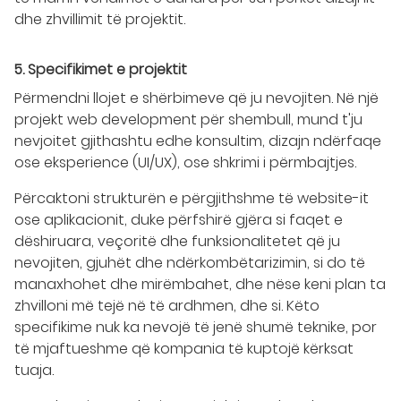
dhe zhvillimit të projektit.
5. Specifikimet e projektit
Përmendni llojet e shërbimeve që ju nevojiten. Në një
projekt web development për shembull, mund t'ju
nevjoitet gjithashtu edhe konsultim, dizajn ndërfaqe
ose eksperience (UI/UX), ose shkrimi i përmbajtjes.
Përcaktoni strukturën e përgjithshme të website-it
ose aplikacionit, duke përfshirë gjëra si faqet e
dëshiruara, veçoritë dhe funksionalitetet që ju
nevojiten, gjuhët dhe ndërkombëtarizimin, si do të
manaxhohet dhe mirëmbahet, dhe nëse keni plan ta
zhvilloni më tejë në të ardhmen, dhe si. Këto
specifikime nuk ka nevojë të jenë shumë teknike, por
të mjaftueshme që kompania të kuptojë kërksat
tuaja.