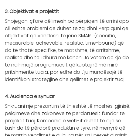
3. Objektivat e projektit
Shpjegoni çfarë qëllimesh po përpiqeni të arrini apo
cili është problemi që duhet të zgjidhni. Përpiquni që
objektivat që vendosni të jenë SMART (specific,
measurable, achievable, realistic, time-bound) që
do të thotë: specifike, të matshme, të arritshme,
realiste dhe të lidhura me kohën. Jo vetëm që kjo do
të ndihmojë programuesit që kuptojnë më mirë
pritshmëritë tuaja, por edhe do t’ju mundësojë të
identifikoni strategjinë dhe qëllimet e projektit tuaj.
4. Audienca e synuar
Shkruani një prezantim të thjeshtë të moshës, gjinisë,
pëlqimeve dhe zakoneve të përdoruesit fundor të
projektit tuaj. Kompania e web-it duhet të dijë se
kush do të përdorë produktin e tyre, në mënyrë që
të marrin vendimet e duhura për sa i përket dizajnit